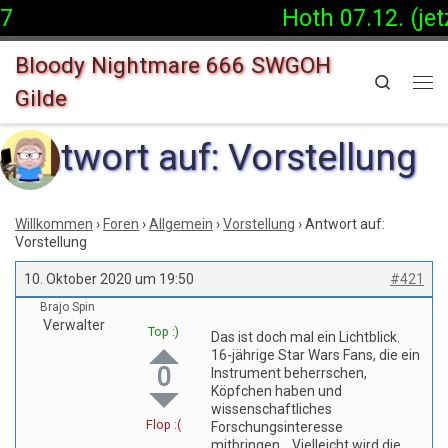
7
Hoth 07.12. (jet
Zum Inhalt springen
Bloody Nightmare 666 SWGOH
Search
Gilde
Me
Antwort auf: Vorstellung
Willkommen
›
Foren
›
Allgemein
›
Vorstellung
›
Antwort auf:
Vorstellung
10. Oktober 2020 um 19:50
#421
Brajo Spin
Verwalter
Top :)
Das ist doch mal ein Lichtblick.
16-jährige Star Wars Fans, die ein
0
Instrument beherrschen,
Köpfchen haben und
wissenschaftliches
Flop :(
Forschungsinteresse
mitbringen… Vielleicht wird die