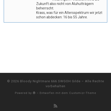
Zukunft also nicht von Aluhutträgern
beherrscht.
Krass, was für ein Altersspektrum wir jetzt
schon abdecken: 16 bis 55 Jahre.
© 2026
Bloody Nightmare 666 SWGOH Gilde
– Alle Rechte
vorbehalten
Powered by
– Entworfen mit dem
Customizr-Theme