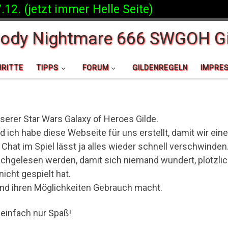
 (jetzt immer Helle Seite)
oody Nightmare 666 SWGOH Gi
RITTE
TIPPS
FORUM
GILDENREGELN
IMPRE
erer Star Wars Galaxy of Heroes Gilde.
d ich habe diese Webseite für uns erstellt, damit wir ei
hat im Spiel lässt ja alles wieder schnell verschwinden
achgelesen werden, damit sich niemand wundert, plötzlic
icht gespielt hat.
 und ihren Möglichkeiten Gebrauch macht.
 einfach nur Spaß!