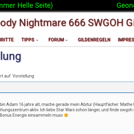
mer Helle Seite)
Geonos
oody Nightmare 666 SWGOH Gi
RITTE
TIPPS
FORUM
GILDENREGELN
IMPRE
llung
t auf: Vorstellung
in Adam 16 jahre alt, mache gerade mein Abitur (Hauptfächer: Mathe Phys
ungszentrum aktiv. Ich liebe Star Wars schon länger, und finde swgoh
ne Bonus Energie einsammeln muss