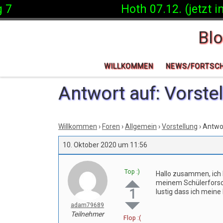
 7
Hoth 07.12. (jetzt im
Zum Inhalt springen
Bl
WILLKOMMEN
NEWS/FORTSCH
Antwort auf: Vorste
Willkommen
›
Foren
›
Allgemein
›
Vorstellung
›
Antwor
10. Oktober 2020 um 11:56
Top :)
Hallo zusammen, ich b
meinem Schülerforsch
1
lustig dass ich mei
adam79689
Teilnehmer
Flop :(