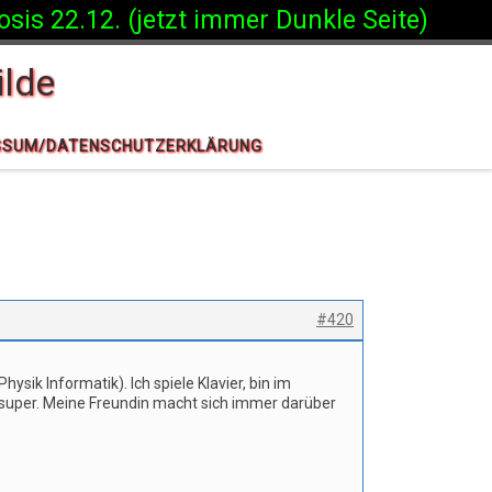
is 22.12. (jetzt immer Dunkle Seite)
lde
SSUM/DATENSCHUTZERKLÄRUNG
#420
ik Informatik). Ich spiele Klavier, bin im
 super. Meine Freundin macht sich immer darüber