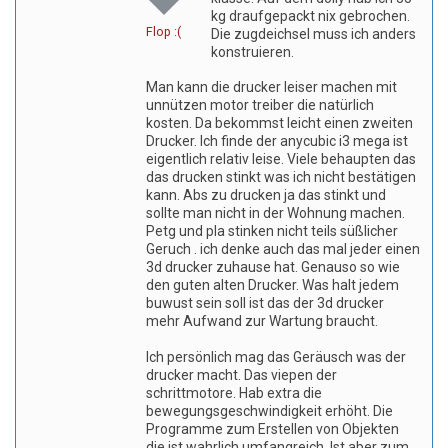
kg draufgepackt nix gebrochen.
Flop :(
Die zugdeichsel muss ich anders
konstruieren.
Man kann die drucker leiser machen mit
unnützen motor treiber die natürlich
kosten. Da bekommst leicht einen zweiten
Drucker. Ich finde der anycubic i3 mega ist
eigentlich relativ leise. Viele behaupten das
das drucken stinkt was ich nicht bestätigen
kann. Abs zu drucken ja das stinkt und
sollte man nicht in der Wohnung machen.
Petg und pla stinken nicht teils süßlicher
Geruch . ich denke auch das mal jeder einen
3d drucker zuhause hat. Genauso so wie
den guten alten Drucker. Was halt jedem
buwust sein soll ist das der 3d drucker
mehr Aufwand zur Wartung braucht.
Ich persönlich mag das Geräusch was der
drucker macht. Das viepen der
schrittmotore. Hab extra die
bewegungsgeschwindigkeit erhöht. Die
Programme zum Erstellen von Objekten
die ist wahrlich umfangreich. Ist aber zum