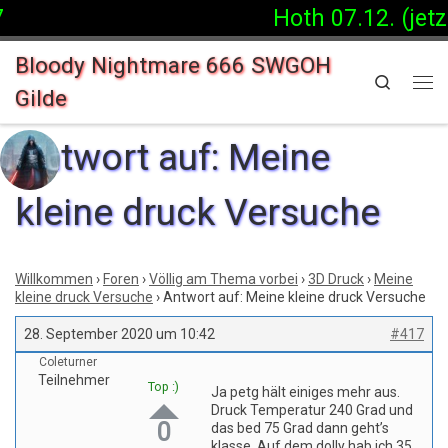
Hoth 07.12. (jetz
Zum Inhalt springen
Bloody Nightmare 666 SWGOH
Search
Gilde
Me
Antwort auf: Meine
kleine druck Versuche
Willkommen
›
Foren
›
Völlig am Thema vorbei
›
3D Druck
›
Meine
kleine druck Versuche
›
Antwort auf: Meine kleine druck Versuche
28. September 2020 um 10:42
#417
Coleturner
Teilnehmer
Top :)
Ja petg hält einiges mehr aus.
Druck Temperatur 240 Grad und
0
das bed 75 Grad dann geht’s
klasse. Auf dem dolly hab ich 35